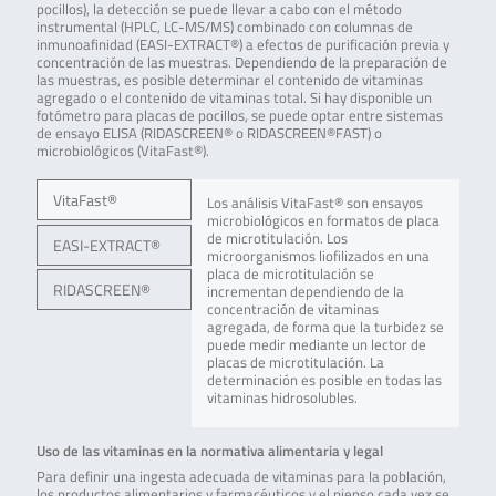
pocillos), la detección se puede llevar a cabo con el método
instrumental (HPLC, LC-MS/MS) combinado con columnas de
inmunoafinidad (EASI-EXTRACT®) a efectos de purificación previa y
concentración de las muestras. Dependiendo de la preparación de
las muestras, es posible determinar el contenido de vitaminas
agregado o el contenido de vitaminas total. Si hay disponible un
fotómetro para placas de pocillos, se puede optar entre sistemas
de ensayo ELISA (RIDASCREEN® o RIDASCREEN®FAST) o
microbiológicos (VitaFast®).
VitaFast®
Los análisis VitaFast® son ensayos
microbiológicos en formatos de placa
de microtitulación. Los
EASI-EXTRACT®
microorganismos liofilizados en una
placa de microtitulación se
RIDASCREEN®
incrementan dependiendo de la
concentración de vitaminas
agregada, de forma que la turbidez se
puede medir mediante un lector de
placas de microtitulación. La
determinación es posible en todas las
vitaminas hidrosolubles.
Uso de las vitaminas en la normativa alimentaria y legal
Para definir una ingesta adecuada de vitaminas para la población,
los productos alimentarios y farmacéuticos y el pienso cada vez se