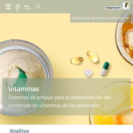
ES
Análisis de alimentos y piensos
Clinical Diagnostics
R-Biopharm AG
Nutrition Care
Vitaminas
Sistemas de ensayo para la determinación del
contenido de vitaminas de los alimentos
Analitos