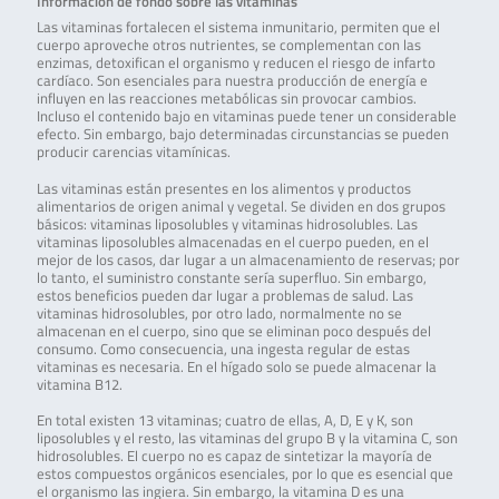
Información de fondo sobre las vitaminas
Las vitaminas fortalecen el sistema inmunitario, permiten que el
cuerpo aproveche otros nutrientes, se complementan con las
enzimas, detoxifican el organismo y reducen el riesgo de infarto
cardíaco. Son esenciales para nuestra producción de energía e
influyen en las reacciones metabólicas sin provocar cambios.
Incluso el contenido bajo en vitaminas puede tener un considerable
efecto. Sin embargo, bajo determinadas circunstancias se pueden
producir carencias vitamínicas.
Las vitaminas están presentes en los alimentos y productos
alimentarios de origen animal y vegetal. Se dividen en dos grupos
básicos: vitaminas liposolubles y vitaminas hidrosolubles. Las
vitaminas liposolubles almacenadas en el cuerpo pueden, en el
mejor de los casos, dar lugar a un almacenamiento de reservas; por
lo tanto, el suministro constante sería superfluo. Sin embargo,
estos beneficios pueden dar lugar a problemas de salud. Las
vitaminas hidrosolubles, por otro lado, normalmente no se
almacenan en el cuerpo, sino que se eliminan poco después del
consumo. Como consecuencia, una ingesta regular de estas
vitaminas es necesaria. En el hígado solo se puede almacenar la
vitamina B12.
En total existen 13 vitaminas; cuatro de ellas, A, D, E y K, son
liposolubles y el resto, las vitaminas del grupo B y la vitamina C, son
hidrosolubles. El cuerpo no es capaz de sintetizar la mayoría de
estos compuestos orgánicos esenciales, por lo que es esencial que
el organismo las ingiera. Sin embargo, la vitamina D es una