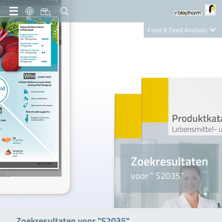
NL
Food & Feed Analysis
Clinical Diagnostics
R-Biopharm AG
Nutrition Care
Zoekresultaten
voor " S2035"
Zoekresultaten voor "S2035"