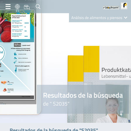
ES
Análisis de alimentos y piensos
Clinical Diagnostics
R-Biopharm AG
Nutrition Care
Resultados de la búsqueda
de " S2035"
Resultados de la búsqueda de "S2035"