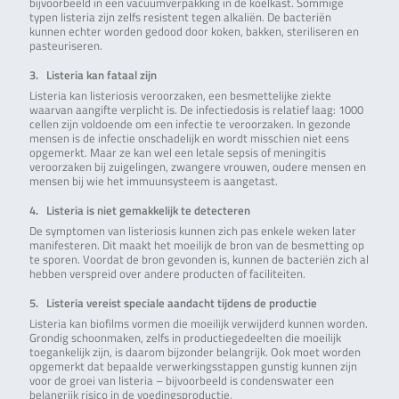
bijvoorbeeld in een vacuümverpakking in de koelkast. Sommige
typen listeria zijn zelfs resistent tegen alkaliën. De bacteriën
kunnen echter worden gedood door koken, bakken, steriliseren en
pasteuriseren.
3. Listeria kan fataal zijn
Listeria kan listeriosis veroorzaken, een besmettelijke ziekte
waarvan aangifte verplicht is. De infectiedosis is relatief laag: 1000
cellen zijn voldoende om een infectie te veroorzaken. In gezonde
mensen is de infectie onschadelijk en wordt misschien niet eens
opgemerkt. Maar ze kan wel een letale sepsis of meningitis
veroorzaken bij zuigelingen, zwangere vrouwen, oudere mensen en
mensen bij wie het immuunsysteem is aangetast.
4. Listeria is niet gemakkelijk te detecteren
De symptomen van listeriosis kunnen zich pas enkele weken later
manifesteren. Dit maakt het moeilijk de bron van de besmetting op
te sporen. Voordat de bron gevonden is, kunnen de bacteriën zich al
hebben verspreid over andere producten of faciliteiten.
5. Listeria vereist speciale aandacht tijdens de productie
Listeria kan biofilms vormen die moeilijk verwijderd kunnen worden.
Grondig schoonmaken, zelfs in productiegedeelten die moeilijk
toegankelijk zijn, is daarom bijzonder belangrijk. Ook moet worden
opgemerkt dat bepaalde verwerkingsstappen gunstig kunnen zijn
voor de groei van listeria – bijvoorbeeld is condenswater een
belangrijk risico in de voedingsproductie.