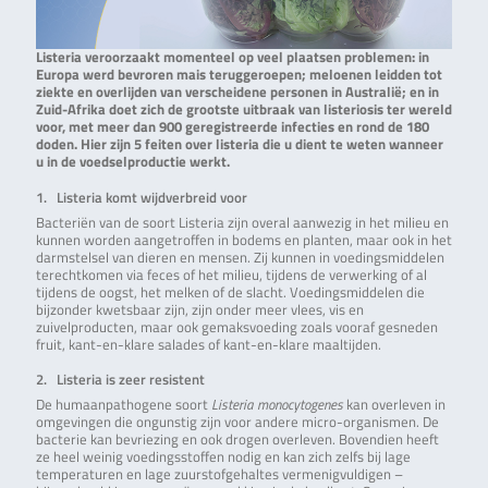
Listeria veroorzaakt momenteel op veel plaatsen problemen: in
Europa werd bevroren mais teruggeroepen; meloenen leidden tot
ziekte en overlijden van verscheidene personen in Australië; en in
Zuid-Afrika doet zich de grootste uitbraak van listeriosis ter wereld
voor, met meer dan 900 geregistreerde infecties en rond de 180
doden. Hier zijn 5 feiten over listeria die u dient te weten wanneer
u in de voedselproductie werkt.
1. Listeria komt wijdverbreid voor
Bacteriën van de soort Listeria zijn overal aanwezig in het milieu en
kunnen worden aangetroffen in bodems en planten, maar ook in het
darmstelsel van dieren en mensen. Zij kunnen in voedingsmiddelen
terechtkomen via feces of het milieu, tijdens de verwerking of al
tijdens de oogst, het melken of de slacht. Voedingsmiddelen die
bijzonder kwetsbaar zijn, zijn onder meer vlees, vis en
zuivelproducten, maar ook gemaksvoeding zoals vooraf gesneden
fruit, kant-en-klare salades of kant-en-klare maaltijden.
2. Listeria is zeer resistent
De humaanpathogene soort
Listeria monocytogenes
kan overleven in
omgevingen die ongunstig zijn voor andere micro-organismen. De
bacterie kan bevriezing en ook drogen overleven. Bovendien heeft
ze heel weinig voedingsstoffen nodig en kan zich zelfs bij lage
temperaturen en lage zuurstofgehaltes vermenigvuldigen –