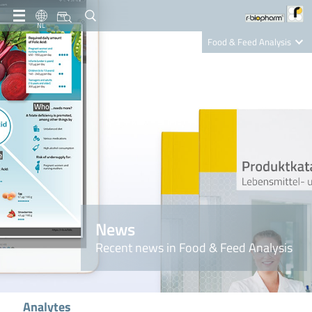
NL
Food & Feed Analysis
Clinical Diagnostics
R-Biopharm AG
Nutrition Care
News
Recent news in Food & Feed Analysis
Analytes