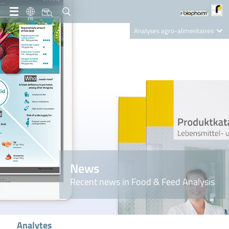
FR
Analyses agro-alimentaires
Diagnostics
R-Biopharm AG
Nutrition Care
News
Recent news in Food & Feed Analysis
Analytes