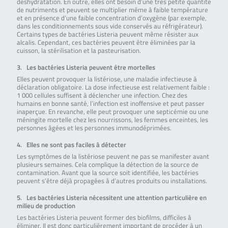
déshydratation. En outre, elles ont besoin d’une très petite quantité
de nutriments et peuvent se multiplier même à faible température
et en présence d’une faible concentration d’oxygène (par exemple,
dans les conditionnements sous vide conservés au réfrigérateur).
Certains types de bactéries Listeria peuvent même résister aux
alcalis. Cependant, ces bactéries peuvent être éliminées par la
cuisson, la stérilisation et la pasteurisation.
3. Les bactéries Listeria peuvent être mortelles
Elles peuvent provoquer la listériose, une maladie infectieuse à
déclaration obligatoire. La dose infectieuse est relativement faible :
1 000 cellules suffisent à déclencher une infection. Chez des
humains en bonne santé, l’infection est inoffensive et peut passer
inaperçue. En revanche, elle peut provoquer une septicémie ou une
méningite mortelle chez les nourrissons, les femmes enceintes, les
personnes âgées et les personnes immunodéprimées.
4. Elles ne sont pas faciles à détecter
Les symptômes de la listériose peuvent ne pas se manifester avant
plusieurs semaines. Cela complique la détection de la source de
contamination. Avant que la source soit identifiée, les bactéries
peuvent s’être déjà propagées à d’autres produits ou installations.
5. Les bactéries Listeria nécessitent une attention particulière en
milieu de production
Les bactéries Listeria peuvent former des biofilms, difficiles à
éliminer. Il est donc particulièrement important de procéder à un