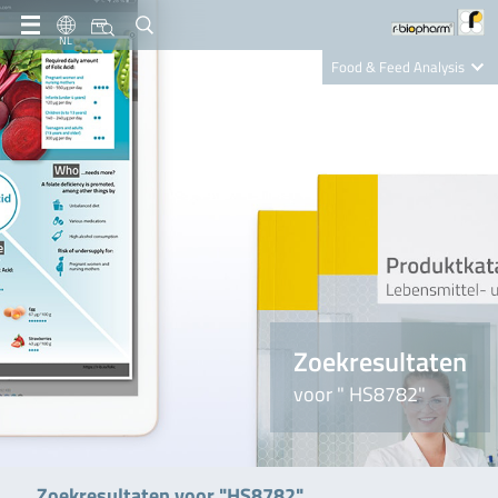
NL
Food & Feed Analysis
Clinical Diagnostics
R-Biopharm AG
Nutrition Care
Zoekresultaten
voor " HS8782"
Zoekresultaten voor "HS8782"