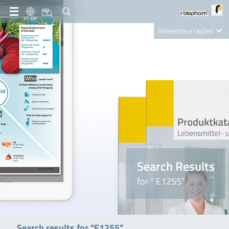
PT-BR
Alimentos e rações
Clinical Diagnostics
R-Biopharm AG
Nutrition Care
Search Results
for " E1255"
Search results for "E1255"