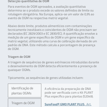
Detecção quantitativa de OGM
Para eventos de OGM aprovados, a avaliação quantitativa
determina se o produto excede os valores definidos de limite ou
rotulagem obrigatória. Na Europa, aplica-se um valor de 0,9% ao
evento de OGM na respectiva matriz vegetal.
Abaixo deste limite, produtos alimentícios com contaminações
tecnicamente inevitáveis e coincidentes de OGM não precisam ser
declarados (EC 2829/2003 e EC 2830/EC). A quantificação envolve a
medição de um gene específico de OGM e um gene específico da
matriz vegetal, utilizando uma curva de calibração derivada de um
padrão de DNA. Este método calcula a porcentagem de presença
de OGM.
Triagem de OGM
A triagem de sequências de genes extrínsecos introduzidas durante
o desenvolvimento de OGM detecta eficientemente a presença de
quaisquer OGMs.
Tipicamente, as sequências de genes utilizadas incluem:
Identificação de
A eficiência da preparação de DNA
pode ser verificada com o Kit PLANT
plantas OGMs
Plus específico para plantas (S2049).
Triagem de OGM
SureFood® GMO PLANT PLUS,
Art.