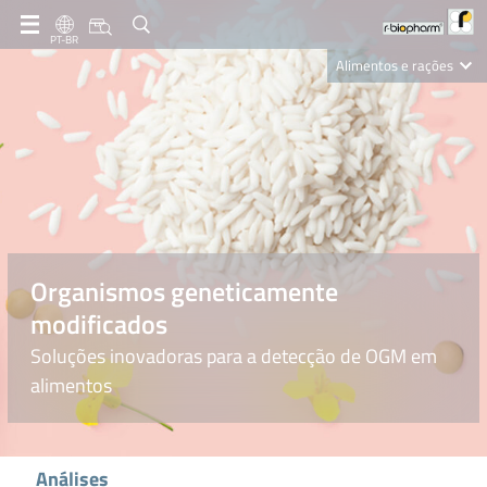
PT-BR
Alimentos e rações
Clinical Diagnostics
R-Biopharm AG
Nutrition Care
Organismos geneticamente
modificados
Soluções inovadoras para a detecção de OGM em
alimentos
Análises