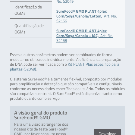
No. S2049
Identificação de
SureFood® GMO PLANT 4plex
OGMs
Corn/Soya/Canola/Cotton,
Art. No.
S2156
Quantificação de
SureFood® GMO PLANT 4plex
OGMs
Corn/Soya/Canola + IAC,
Art. No.
S2158
Esses e outros parâmetros podem ser combinados de forma
modular ou utilizados individualmente. A eficiência da preparação
de DNA pode ser verificada com o
Kit PLANT Plus específico para
plantas (S2049)
.
O sistema SureFood® é altamente flexível, composto por módulos
para amplificação e detecção que são compatíveis e configuráveis
conforme as necessidades específicas do usuário. Todos os módulos
são compatíveis entre si. O SureFood® está disponível tanto como
produto quanto como serviço.
A visão geral do produto
SureFood® GMO
Para uma visão abrangente dos
nossos kits de teste SureFood®
Download
GMO, por favor consulte nosso