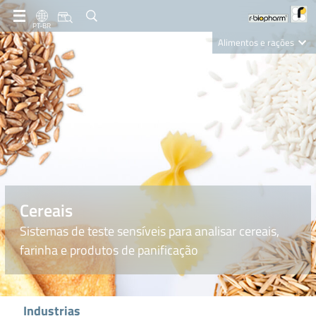
PT-BR
Alimentos e rações
Clinical Diagnostics
R-Biopharm AG
Nutrition Care
Cereais
Sistemas de teste sensíveis para analisar cereais,
farinha e produtos de panificação
Industrias