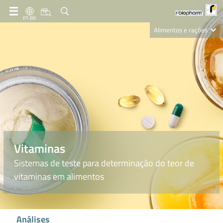
PT-BR
Alimentos e rações
Clinical Diagnostics
R-Biopharm AG
Nutrition Care
Vitaminas
Sistemas de teste para determinação do teor de
vitaminas em alimentos
Análises