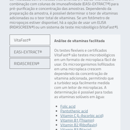
combinação com colunas de imunoafinidade (EASI-EXTRACT®) para
pré-purificação e concentração das amostras. Dependendo da
preparação da amostra, é possível determinar o teor de vitaminas
adicionadas ou o teor total de vitaminas. Se um fotômetro de
micropoços estiver disponível, há a opção de usar um ELISA
(RIDASCREEN®) ou um sistema de teste microbiológico (VitaFast®).
VitaFast®
Análise de vitaminas facilitada
Os testes flexíveis e certificados
EASI-EXTRACT®
VitaFast® são testes microbiológicos
em um formato de microplaca fácil de
RIDASCREEN®
usar. Os microorganismos liofilizados
em uma microplaca crescem
dependendo da concentração de
vitamina adicionada, permitindo que
a turbidez seja facilmente medida
com um leitor de microplacas. A
determinação é possível para todas
as vitaminas solúveis em água:
Folic acid
Pantothenic acid
Vitamin C (L-Ascorbic acid)
Vitamin B1 (Thiamin)
Vitamin B2 (Riboflavin)
Vitamin B3 (Niacin)