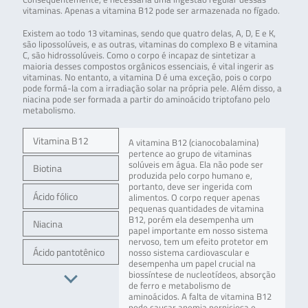
vitaminas. Apenas a vitamina B12 pode ser armazenada no fígado.
Existem ao todo 13 vitaminas, sendo que quatro delas, A, D, E e K,
são lipossolúveis, e as outras, vitaminas do complexo B e vitamina
C, são hidrossolúveis. Como o corpo é incapaz de sintetizar a
maioria desses compostos orgânicos essenciais, é vital ingerir as
vitaminas. No entanto, a vitamina D é uma exceção, pois o corpo
pode formá-la com a irradiação solar na própria pele. Além disso, a
niacina pode ser formada a partir do aminoácido triptofano pelo
metabolismo.
Vitamina B12
A vitamina B12 (cianocobalamina)
pertence ao grupo de vitaminas
solúveis em água. Ela não pode ser
Biotina
produzida pelo corpo humano e,
portanto, deve ser ingerida com
Ácido fólico
alimentos. O corpo requer apenas
pequenas quantidades de vitamina
B12, porém ela desempenha um
Niacina
papel importante em nosso sistema
nervoso, tem um efeito protetor em
Ácido pantotênico
nosso sistema cardiovascular e
desempenha um papel crucial na
biossíntese de nucleotídeos, absorção
de ferro e metabolismo de
aminoácidos. A falta de vitamina B12
pode causar anemia perniciosa e