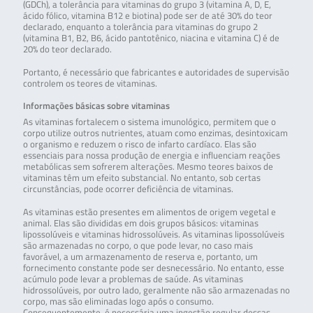
(GDCh), a tolerância para vitaminas do grupo 3 (vitamina A, D, E,
ácido fólico, vitamina B12 e biotina) pode ser de até 30% do teor
declarado, enquanto a tolerância para vitaminas do grupo 2
(vitamina B1, B2, B6, ácido pantotênico, niacina e vitamina C) é de
20% do teor declarado.
Portanto, é necessário que fabricantes e autoridades de supervisão
controlem os teores de vitaminas.
Informações básicas sobre vitaminas
As vitaminas fortalecem o sistema imunológico, permitem que o
corpo utilize outros nutrientes, atuam como enzimas, desintoxicam
o organismo e reduzem o risco de infarto cardíaco. Elas são
essenciais para nossa produção de energia e influenciam reações
metabólicas sem sofrerem alterações. Mesmo teores baixos de
vitaminas têm um efeito substancial. No entanto, sob certas
circunstâncias, pode ocorrer deficiência de vitaminas.
As vitaminas estão presentes em alimentos de origem vegetal e
animal. Elas são divididas em dois grupos básicos: vitaminas
lipossolúveis e vitaminas hidrossolúveis. As vitaminas lipossolúveis
são armazenadas no corpo, o que pode levar, no caso mais
favorável, a um armazenamento de reserva e, portanto, um
fornecimento constante pode ser desnecessário. No entanto, esse
acúmulo pode levar a problemas de saúde. As vitaminas
hidrossolúveis, por outro lado, geralmente não são armazenadas no
corpo, mas são eliminadas logo após o consumo.
Consequentemente, é necessária uma ingestão regular dessas