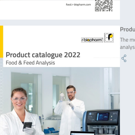
Produ
The mo
analys