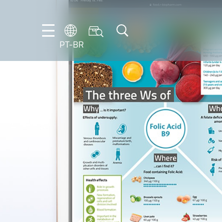
PT-BR
DE
ES
FR
NL
EN
IT
PT-
BR