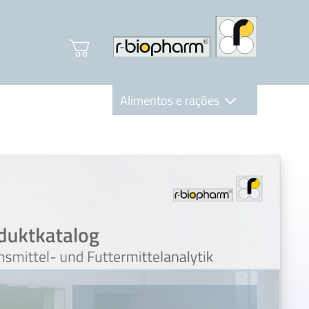
Alimentos e rações
Clinical Diagnostics
R-Biopharm AG
Nutrition Care