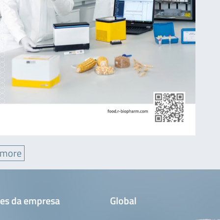
 more
es da empresa
Global