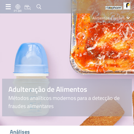
PT-BR
Alimentos e rações
Clinical Diagnostics
R-Biopharm AG
Nutrition Care
Adulteração de Alimentos
Métodos analíticos modernos para a detecção de
fraudes alimentares
Análises