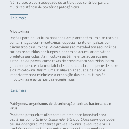
Além disso, o uso inadequado de antibióticos contribui para a
multirresistência de bactérias patogênicas.
Leia mais
Micotoxinas
Rações para aquicultura baseadas em plantas têm um alto risco de
contaminação com micotoxinas, especialmente em países com
climas tropicais úmidos. Micotoxinas são metabólitos secundários
tóxicos produzidos por fungos e podem se acumular em vários
produtos agrícolas. As micotoxinas têm efeitos adversos nos
estoques de peixes, como taxas de crescimento reduzidas, baixo
ganho de peso e alta mortalidade, dependendo da espécie de peixe
e da micotoxina. Assim, uma avaliação adequada de risco é
importante para minimizar a exposição das aquiculturas às
micotoxinas e evitar perdas econômicas.
Leia mais
Patógenos, organismos de deterioração, toxinas bacterianas e
vírus
Produtos pesqueiros oferecem um ambiente favorável para
bactérias como
Listeria
,
Salmonella
,
Vibrio
ou
Clostridium
, que podem
causar doenças alimentares graves. Toxinas, leveduras e vírus
também podem estar presentes nos produtos pesqueiros;