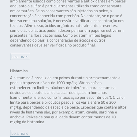
amplamente usados como conservantes e antioxidantes em peixes,
enquanto o sulfito é particularmente utilizado como conservante
em camarões. Se os conservantes são injetados no peixe, a
concentração é conhecida com precisão. No entanto, se o peixe é
imerso em uma solução, é necessário verificar a concentração nos
tecidos. Além disso, ácidos orgânicos naturalmente presentes,
como o ácido láctico, podem desempenhar um papel se estiverem
presentes na flora bacteriana. Como existem limites legais
dependendo do país, a concentração de ácidos e outros
conservantes deve ser verificada no produto final.
Leia mais
Histamina
A histamina é produzida em peixes durante o armazenamento e
pode ultrapassar níveis de 1000 mg/kg. Vários países
estabeleceram limites máximos de tolerância para histamina
devido ao seu potencial de causar doenças em humanos
(comumente referido como “intoxicação por escômbridos”). O valor
limite para peixes e produtos pesqueiros varia entre 50 e 200
mg/kg, dependendo da espécie de peixe. Espécies que contêm altos
níveis de histamina são, por exemplo, atum, cavala, sardinha e
anchova. Peixes de boa qualidade devem conter menos de 10
mg/kg de histamina.
Leia mais