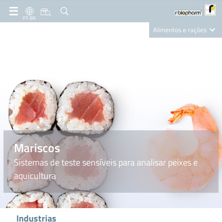
PT-BR
Alimentos e rações
Clinical Diagnostics
R-Biopharm AG
Nutrition Care
Mariscos
Sistemas de teste sensíveis para analisar peixes e
aquicultura
Industrias