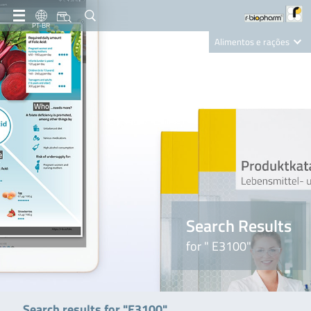
PT-BR
Alimentos e rações
Clinical Diagnostics
R-Biopharm AG
Nutrition Care
Search Results
for " E3100"
Search results for "E3100"