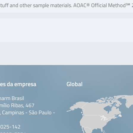
dstuff and other sample materials. AOAC® Official Method℠
es da empresa
Global
arm Brasil
mílio Ribas, 467
 Campinas - São Paulo -
3025-142