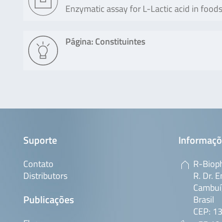
Enzymatic assay for L-Lactic acid in foo
Página: Constituintes
Suporte
Informaçõ
Contato
R-Bioph
Distributors
R. Dr. E
Cambuí,
Publicações
Brasil
CEP: 1