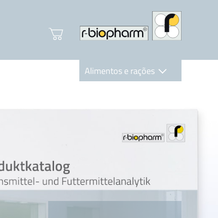
Alimentos e rações
Clinical Diagnostics
R-Biopharm AG
Nutrition Care