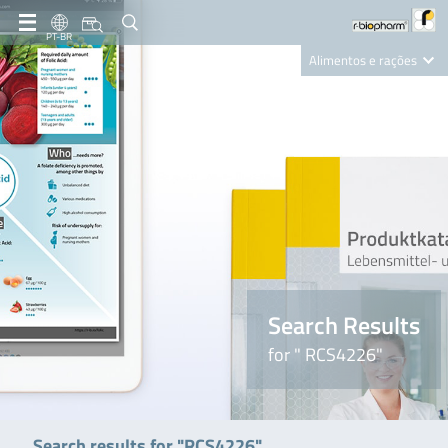
PT-BR
Alimentos e rações
Clinical Diagnostics
R-Biopharm AG
Nutrition Care
Search Results
for " RCS4226"
Search results for "RCS4226"