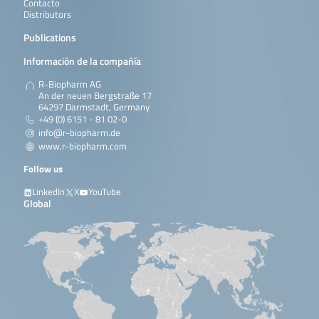
Contacto
Distributors
Publications
Información de la compañía
R-Biopharm AG
An der neuen Bergstraße 17
64297 Darmstadt, Germany
+49 (0) 6151 - 81 02-0
info@r-biopharm.de
www.r-biopharm.com
Follow us
LinkedIn
X
YouTube
Global