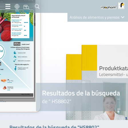
ES
Análisis de alimentos y piensos
Clinical Diagnostics
R-Biopharm AG
Nutrition Care
Resultados de la búsqueda
de " HS8802"
Resultados de la búsqueda de "HS8802"