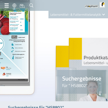
DE
Lebensmittel- & Futtermittelanalytik
Clinical Diagnostics
R-Biopharm AG
Nutrition Care
Suchergebnisse
für " HS8802"
Suchergebnisse für "HS8802"