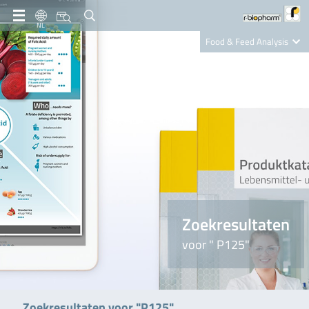
NL
Food & Feed Analysis
Clinical Diagnostics
R-Biopharm AG
Nutrition Care
Zoekresultaten
voor " P125"
Zoekresultaten voor "P125"