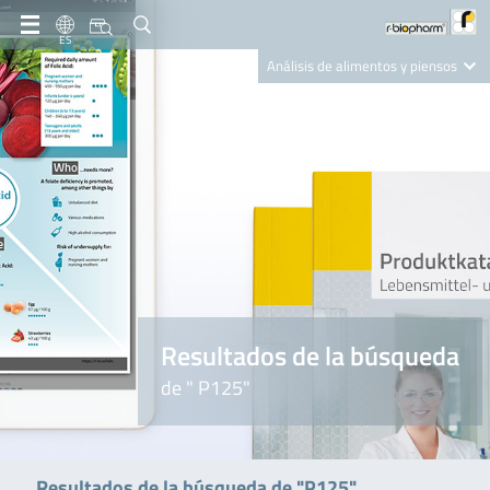
ES
Análisis de alimentos y piensos
Clinical Diagnostics
R-Biopharm AG
Nutrition Care
Resultados de la búsqueda
de " P125"
Resultados de la búsqueda de "P125"