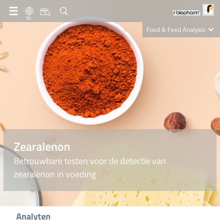
NL
Food & Feed Analysis
Clinical Diagnostics
R-Biopharm AG
Nutrition Care
Zearalenon
Betrouwbare testen voor de detectie van
zearalenon in voeding
Analyten