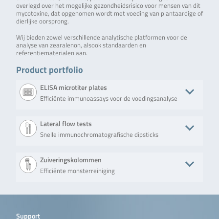
overlegd over het mogelijke gezondheidsrisico voor mensen van dit
mycotoxine, dat opgenomen wordt met voeding van plantaardige of
dierlijke oorsprong.
Wij bieden zowel verschillende analytische platformen voor de
analyse van zearalenon, alsook standaarden en
referentiematerialen aan.
Product portfolio
ELISA microtiter plates
Efficiënte immunoassays voor de voedingsanalyse
Product
Beschrijving
No. of tests/amount
Art. No
Lateral flow tests
Snelle immunochromatografische dipsticks
RIDASCREEN®
RIDASCREEN®
Microtiter plate
R140
Zearalenon ECO
Zearalenon ECO is
with 96 wells (12
a competitive
strips with 8 wells
Product
Beschrijving
No. of tests/amount
Art. No
Zuiveringskolommen
enzyme
each).
immunoassay for
Efficiënte monsterreiniging
RIDA®QUICK
RIDA®QUICK Zearalenon
20 x test strips
R550
the quantitative
Zearalenon
RQS is a quantitative
analysis of
RQS
immunochromatographic
zearalenone
Product
Beschrijving
No. of tests/amount
Art. No.
test in strip format for
residues in cereals
the detemination of
(corn and wheat).
QualiT Pure™
Solid phase
50 columns (syringe
TC-QP2100-
zearalenone in corn.
Support
Multi-Ergot
clean-up
format)
50