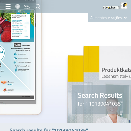
PT-BR
Alimentos e rações
Clinical Diagnostics
R-Biopharm AG
Nutrition Care
Search Results
for " 10139041035"
Search results for "10139041035"