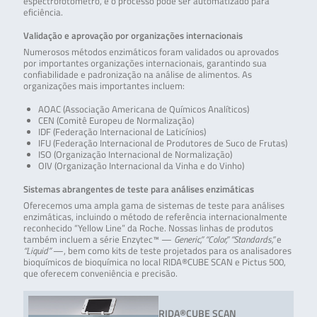
espectrofotômetro, e o processo pode ser automatizado para
eficiência.
Validação e aprovação por organizações internacionais
Numerosos métodos enzimáticos foram validados ou aprovados
por importantes organizações internacionais, garantindo sua
confiabilidade e padronização na análise de alimentos. As
organizações mais importantes incluem:
AOAC (Associação Americana de Químicos Analíticos)
CEN (Comitê Europeu de Normalização)
IDF (Federação Internacional de Laticínios)
IFU (Federação Internacional de Produtores de Suco de Frutas)
ISO (Organização Internacional de Normalização)
OIV (Organização Internacional da Vinha e do Vinho)
Sistemas abrangentes de teste para análises enzimáticas
Oferecemos uma ampla gama de sistemas de teste para análises
enzimáticas, incluindo o método de referência internacionalmente
reconhecido “Yellow Line” da Roche. Nossas linhas de produtos
também incluem a série Enzytec™ —
Generic,” “Color,” “Standards,”
e
“Liquid”
—, bem como kits de teste projetados para os analisadores
bioquímicos de bioquímica no local RIDA®CUBE SCAN e Pictus 500,
que oferecem conveniência e precisão.
RIDA®CUBE SCAN