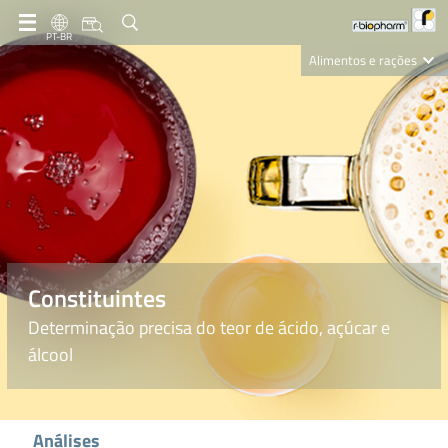
PT-BR
Alimentos e rações
Clinical Diagnostics
R-Biopharm AG
Nutrition Care
Constituintes
Determinação precisa do teor de ácido, açúcar e
álcool
Análises