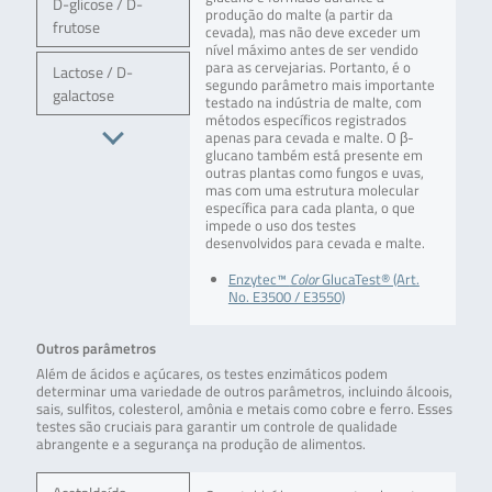
D-glicose / D-
produção do malte (a partir da
frutose
cevada), mas não deve exceder um
nível máximo antes de ser vendido
para as cervejarias. Portanto, é o
Lactose / D-
segundo parâmetro mais importante
galactose
testado na indústria de malte, com
métodos específicos registrados
apenas para cevada e malte. O β-
glucano também está presente em
outras plantas como fungos e uvas,
mas com uma estrutura molecular
específica para cada planta, o que
impede o uso dos testes
desenvolvidos para cevada e malte.
Enzytec™
Color
GlucaTest® (Art.
No. E3500 / E3550)
Outros parâmetros
Além de ácidos e açúcares, os testes enzimáticos podem
determinar uma variedade de outros parâmetros, incluindo álcoois,
sais, sulfitos, colesterol, amônia e metais como cobre e ferro. Esses
testes são cruciais para garantir um controle de qualidade
abrangente e a segurança na produção de alimentos.