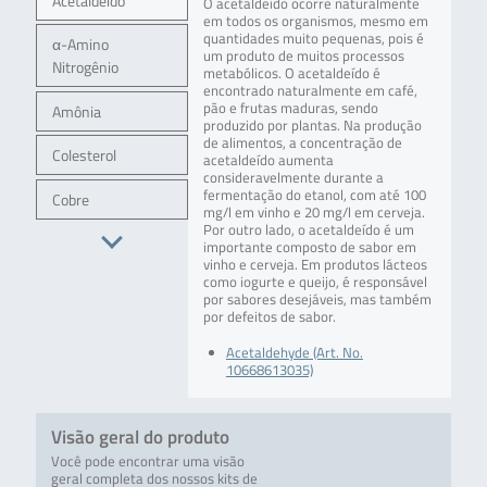
Acetaldeído
O acetaldeído ocorre naturalmente
em todos os organismos, mesmo em
quantidades muito pequenas, pois é
α-Amino
um produto de muitos processos
Nitrogênio
metabólicos. O acetaldeído é
encontrado naturalmente em café,
pão e frutas maduras, sendo
Amônia
produzido por plantas. Na produção
de alimentos, a concentração de
Colesterol
acetaldeído aumenta
consideravelmente durante a
fermentação do etanol, com até 100
Cobre
mg/l em vinho e 20 mg/l em cerveja.
Por outro lado, o acetaldeído é um
importante composto de sabor em
vinho e cerveja. Em produtos lácteos
como iogurte e queijo, é responsável
por sabores desejáveis, mas também
por defeitos de sabor.
Acetaldehyde (Art. No.
10668613035)
Visão geral do produto
Você pode encontrar uma visão
geral completa dos nossos kits de