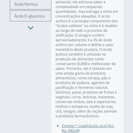
sensorial, ele adiciona sabor e
Ácido fórmico
complexidade em pequenas
quantidades, mas estraga o vinho em
Ácido D-gluconico
concentrações elevadas. O ácido
acético é o principal componente dos
“ácidos voláteis” no vinho e é medido
ao longo de todo o processo de
vinificação. O vinagre contém
aproximadamente 3 a 9% de ácido
acético por volume e define o valor
monetário deste produto. O ácido
acético também é utilizado na
produção de alimentos como
conservante (E260) e melhorador de
sabor. Portanto, ele é testado em
uma ampla gama de produtos
alimentícios, como cerveja, pão e
produtos de padaria, agentes de
panificação e fermento natural,
laticínios, peixe, produtos de frutas e
vegetais, carne, ketchup, maionese,
conservas mistas, sais e especiarias,
molhos e temperos, molho de soja,
chá, vinagre, além de rações animais
e produtos farmacêuticos.
Enzytec™
Liquid
Acetic acid (Art.
No. E8226)