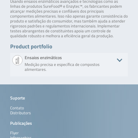
Usando ensaios enzimáticos avançados e tecnologias como as
linhas de produtos SureFood® e Enzytec™, os fabricantes podem
alcançar medições precisas e confiáveis dos principais
componentes alimentares. Isso não apenas garante consistência do
produto e satisfação do consumidor, mas também ajuda a atender
rigorosos padrões e regulamentos internacionais. Implementar
testes abrangentes de constituintes apoia um controle de
qualidade robusto e melhora a eficiência geral da produção.
Product portfolio
Ensaios enzimáticos
Medição precisa e específica de compostos
alimentares.
Product
Description
No. of tests/amount
Art.
Enzytec™ Liquid D-
Enzymatic assay for
Test-kit with 50
E8
Suporte
3-Hydroxybutyric
D-3-hydroxybutyric
determinations for
acid
acid/hydroxybutyrate
manual use,
Contato
in foodstuff and
2 x 50 ml R1 and 2 x
Distributors
other sample
12.5 ml R2
materials.
Publicações
Leia mais
Flyer
Infographics