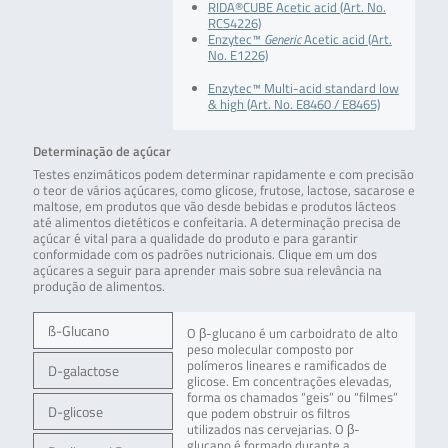
RIDA®CUBE Acetic acid (Art. No.
RCS4226)
Enzytec™
Generic
Acetic acid (Art.
No. E1226)
Enzytec™ Multi-acid standard low
& high (Art. No. E8460 / E8465)
Determinação de açúcar
Testes enzimáticos podem determinar rapidamente e com precisão
o teor de vários açúcares, como glicose, frutose, lactose, sacarose e
maltose, em produtos que vão desde bebidas e produtos lácteos
até alimentos dietéticos e confeitaria. A determinação precisa de
açúcar é vital para a qualidade do produto e para garantir
conformidade com os padrões nutricionais. Clique em um dos
açúcares a seguir para aprender mais sobre sua relevância na
produção de alimentos.
ß-Glucano
O β-glucano é um carboidrato de alto
peso molecular composto por
polímeros lineares e ramificados de
D-galactose
glicose. Em concentrações elevadas,
forma os chamados “geis” ou “filmes”
D-glicose
que podem obstruir os filtros
utilizados nas cervejarias. O β-
glucano é formado durante a