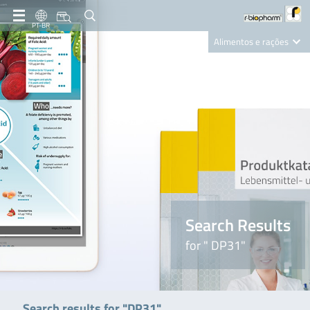
PT-BR
Alimentos e rações
Clinical Diagnostics
R-Biopharm AG
Nutrition Care
Search Results
for " DP31"
Search results for "DP31"