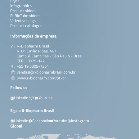
Flyer
Infographics
Product videos
R-BioTube videos
Videotrainings
Product catalogue
Informações da empresa
R-Biopharm Brasil
R. Dr. Emílio Ribas, 467
Cambuí, Campinas - São Paulo - Brasil
CEP: 13025-142
+55 19 3305-7351
vendas@r-biopharmbrasil.com.br
www.r-biopharm.com/pt-br
Follow us
LinkedIn
X
Youtube
Siga a R-Biopharm Brasil
LinkedIn
Facebook
Youtube
Instagram
Global