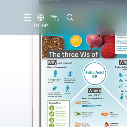
PT-BR
DE
ES
FR
NL
EN
IT
PT-
BR