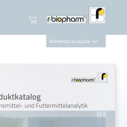
Alimentos e rações
Clinical Diagnostics
R-Biopharm AG
Nutrition Care