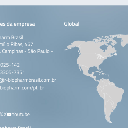
es da empresa
Global
arm Brasil
mílio Ribas, 467
 Campinas - São Paulo -
3025-142
 3305-7351
@r-biopharmbrasil.com.br
biopharm.com/pt-br
X
Youtube