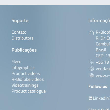
Suporte
Informaçõ
Contato
R-Bioph
Distributors
R. Dr. E
Cambuí,
Publicações
Brasil
CEP: 1
Flyer
+55 19
Infographics
vendas
Product videos
www.r-
R-BioTube videos
Videotrainings
Follow us
Product catalogue
LinkedIn