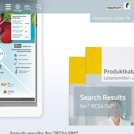
PT-BR
Alimentos e rações
Clinical Diagnostics
R-Biopharm AG
Nutrition Care
Search Results
for " RCS4190"
Search results for "RCS4190"