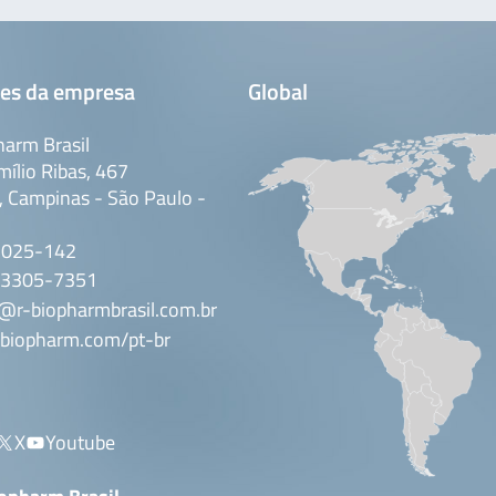
es da empresa
Global
arm Brasil
mílio Ribas, 467
 Campinas - São Paulo -
3025-142
 3305-7351
@r-biopharmbrasil.com.br
biopharm.com/pt-br
X
Youtube