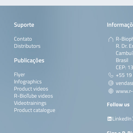
Suporte
Informaçõ
Contato
R-Bioph
Distributors
R. Dr. E
Cambuí,
Publicações
Brasil
CEP: 1
Flyer
+55 19
Infographics
vendas
Product videos
www.r-
R-BioTube videos
Videotrainings
Follow us
Product catalogue
LinkedIn