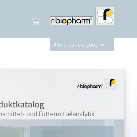
Alimentos e rações
Clinical Diagnostics
R-Biopharm AG
Nutrition Care