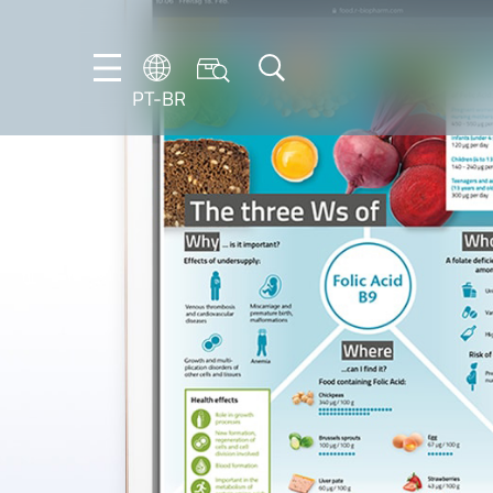
PT-BR
DE
ES
FR
NL
EN
IT
PT-
BR