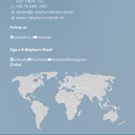
CEP: 13025-142
+55 19 3305-7351
vendas@r-biopharmbrasil.com.br
www.r-biopharm.com/pt-br
Follow us
LinkedIn
X
Youtube
Siga a R-Biopharm Brasil
LinkedIn
Facebook
Youtube
Instagram
Global