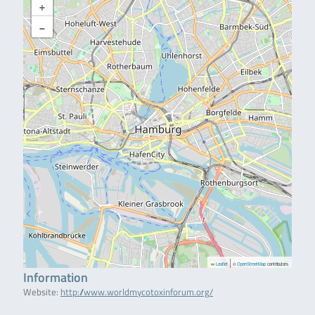
+
−
|
Leaflet
©
OpenStreetMap
contributors
Information
Website:
http://www.worldmycotoxinforum.org/