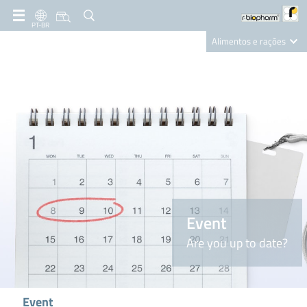
PT-BR
Alimentos e rações
Clinical Diagnostics
R-Biopharm AG
Nutrition Care
Event
Are you up to date?
Event