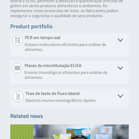
lateral e ELISA, permitem a detecção e quantificação precisas de
glúten em vários produtos alimentícios e ambientes. Ao
implementar esses protocolos de teste, os fabricantes podem
assegurar a segurança e qualidade de seus produtos.
Product portfolio
PCR em tempo real
Ensaios moleculares eficientes para análise de
alimentos.
Product
Description
No. of tests/amount
Art. No.
Placas de microtitulação ELISA
Ensaios imunológicos eficientes para análise de
SureFood®
The
100 reactions
S7006
alimentos.
ALLERGEN
SureFood®
4plex
ALLERGEN
Cereals
4plex Cereals
Product
Description
No. of tests/amount
Art. No
Tiras de teste de fluxo lateral
is a multiplex
real-time PCR
Dipsticks imunocromatográficos rápidos.
RIDASCREEN®EASY
Fast and easy
Microtiter plate
RAE7
test for the
Gluten
ELISA test method
with 96 wells (12
direct,
for gluten
strips with 8
Related news
qualitative
Product
Description
No. of tests/amount
Art. No.
detection! Ensures
removable wells
detection and
a safe, fast and
each)
differentiation
RIDA®QUICK
Fastest and
15 test strips
RAL7073
easy quantitative
of specific
Gluten
most simple
analysis of gluten
wheat
quant.
quantitative
residues from