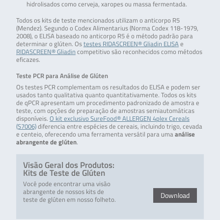
hidrolisados como cerveja, xaropes ou massa fermentada.
Todos os kits de teste mencionados utilizam o anticorpo R5
(Mendez). Segundo o Codex Alimentarius (Norma Codex 118-1979,
2008), o ELISA baseado no anticorpo R5 é o método padrão para
determinar o glúten. Os
testes RIDASCREEN® Gliadin ELISA
e
RIDASCREEN® Gliadin
competitivo são reconhecidos como métodos
eficazes.
Teste PCR para Análise de Glúten
Os testes PCR complementam os resultados do ELISA e podem ser
usados tanto qualitativa quanto quantitativamente. Todos os kits
de qPCR apresentam um procedimento padronizado de amostra e
teste, com opções de preparação de amostras semiautomáticas
disponíveis.
O kit exclusivo SureFood® ALLERGEN 4plex Cereals
(S7006)
diferencia entre espécies de cereais, incluindo trigo, cevada
e centeio, oferecendo uma ferramenta versátil para uma
análise
abrangente de glúten
.
Visão Geral dos Produtos:
Kits de Teste de Glúten
Você pode encontrar uma visão
abrangente de nossos kits de
Download
teste de glúten em nosso folheto.