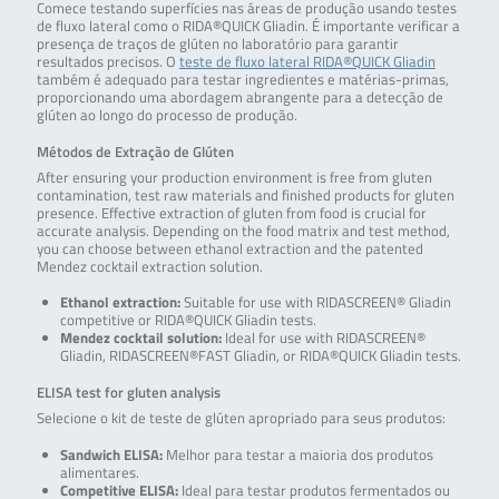
Comece testando superfícies nas áreas de produção usando testes
de fluxo lateral como o RIDA®QUICK Gliadin. É importante verificar a
presença de traços de glúten no laboratório para garantir
resultados precisos. O
teste de fluxo lateral RIDA®QUICK Gliadin
também é adequado para testar ingredientes e matérias-primas,
proporcionando uma abordagem abrangente para a detecção de
glúten ao longo do processo de produção.
Métodos de Extração de Glúten
After ensuring your production environment is free from gluten
contamination, test raw materials and finished products for gluten
presence. Effective extraction of gluten from food is crucial for
accurate analysis. Depending on the food matrix and test method,
you can choose between ethanol extraction and the patented
Mendez cocktail extraction solution.
Ethanol extraction:
Suitable for use with RIDASCREEN® Gliadin
competitive or RIDA®QUICK Gliadin tests.
Mendez cocktail solution:
Ideal for use with RIDASCREEN®
Gliadin, RIDASCREEN®FAST Gliadin, or RIDA®QUICK Gliadin tests.
ELISA test for gluten analysis
Selecione o kit de teste de glúten apropriado para seus produtos:
Sandwich ELISA:
Melhor para testar a maioria dos produtos
alimentares.
Competitive ELISA:
Ideal para testar produtos fermentados ou