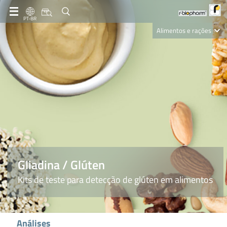
PT-BR
Alimentos e rações
Clinical Diagnostics
R-Biopharm AG
Nutrition Care
Gliadina / Glúten
Kits de teste para detecção de glúten em alimentos
Análises