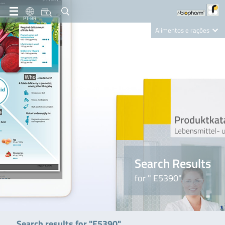
PT-BR
Alimentos e rações
Clinical Diagnostics
R-Biopharm AG
Nutrition Care
Search Results
for " E5390"
Search results for "E5390"