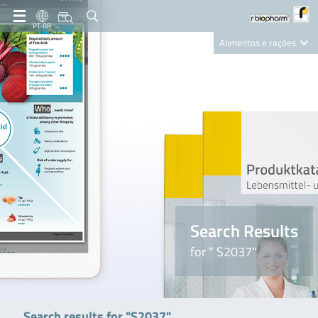
PT-BR
Alimentos e rações
Clinical Diagnostics
R-Biopharm AG
Nutrition Care
Search Results
for " S2037"
Search results for "S2037"