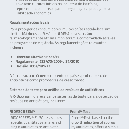
envolvem culturas iniciais na indústria de laticínios,
representando um risco para a segurança da produção e a
viabilidade econômica.
Regulamentações legais
Para proteger os consumidores, muitos países estabeleceram
Limites Máximos de Resíduos (LMRs) para substâncias
farmacologicamente ativas e monitoram a conformidade através
de programas de vigilância. As regulamentações relevantes
incluem:
Directive Diretiva 96/23/EC
Regulamento (CE) 470/2009 e 37/2010
Decisão 2003/181/EC
Além disso, um número crescente de países proibiu o uso de
antibióticos como promotores de crescimento.
Sistemas de teste para análise de resíduos de antibióticos
A R-Biopharm oferece vários sistemas de teste para a detecção de
resíduos de antibióticos, incluindo:
RIDASCREEN®
Premi®Test
RIDASCREEN® ELISA tests allow
Premi®Test, based on the
specific quantitative analysis of
growth inhibition of spores
single antibiotics or antibiotic
by antibiotics, offers a simple