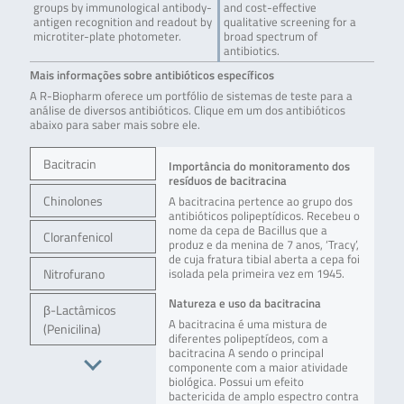
groups by immunological antibody-
and cost-effective
antigen recognition and readout by
qualitative screening for a
microtiter-plate photometer.
broad spectrum of
antibiotics.
Mais informações sobre antibióticos específicos
A R-Biopharm oferece um portfólio de sistemas de teste para a
análise de diversos antibióticos. Clique em um dos antibióticos
abaixo para saber mais sobre ele.
Bacitracin
Importância do monitoramento dos
resíduos de bacitracina
Chinolones
A bacitracina pertence ao grupo dos
antibióticos polipeptídicos. Recebeu o
nome da cepa de Bacillus que a
Cloranfenicol
produz e da menina de 7 anos, ‘Tracy’,
de cuja fratura tibial aberta a cepa foi
Nitrofurano
isolada pela primeira vez em 1945.
Natureza e uso da bacitracina
β-Lactâmicos
A bacitracina é uma mistura de
(Penicilina)
diferentes polipeptídeos, com a
bacitracina A sendo o principal
componente com a maior atividade
biológica. Possui um efeito
bactericida de amplo espectro contra