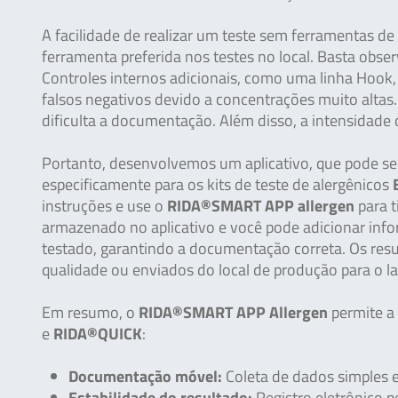
A facilidade de realizar um teste sem ferramentas d
ferramenta preferida nos testes no local. Basta obse
Controles internos adicionais, como uma linha Hook
falsos negativos devido a concentrações muito altas
dificulta a documentação. Além disso, a intensidad
Portanto, desenvolvemos um aplicativo, que pode ser
especificamente para os kits de teste de alergênicos
instruções e use o
RIDA®SMART APP allergen
para t
armazenado no aplicativo e você pode adicionar infor
testado, garantindo a documentação correta. Os resu
qualidade ou enviados do local de produção para o la
Em resumo, o
RIDA®SMART APP Allergen
permite a
e
RIDA®QUICK
:
Documentação móvel:
Coleta de dados simples e
Estabilidade do resultado:
Registro eletrônico p