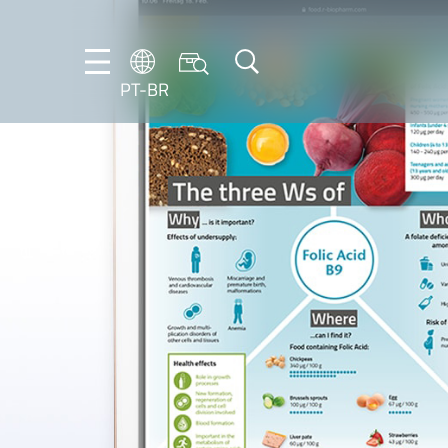
PT-BR
FR
EN
IT
PT-
BR