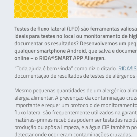
Testes de fluxo lateral (LFD) são ferramentas valiosa
ideais para testes no local ou monitoramento de h
documentar os resultados? Desenvolvemos um peque
qualquer smartphone Android, que salva e document
online – o RIDA®SMART APP Allergen.
“Toda ajuda é bem vinda” como diz o ditado.
RIDA®S
documentação de resultados de testes de alérgenos 
Mesmo pequenas quantidades de um alergênico alim
alergia alimentar. A prevenção da contaminação cruz
importante e requer um protocolo de monitoramento
fluxo lateral são frequentemente utilizados na garan
matérias-primas recebidas podem ser testadas rapid
produção ou após a limpeza, e a água CIP também pod
detectar onde ocorreram contaminações cruzadas.