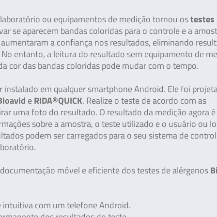
e laboratório ou equipamentos de medição tornou os
testes
rvar se aparecem bandas coloridas para o controle e a amost
, aumentaram a confiança nos resultados, eliminando resul
. No entanto, a leitura do resultado sem equipamento de m
e da cor das bandas coloridas pode mudar com o tempo.
 instalado em qualquer smartphone Android. Ele foi projet
Bioavid
e
RIDA®QUICK
. Realize o teste de acordo com as
irar uma foto do resultado. O resultado da medição agora é
mações sobre a amostra, o teste utilizado e o usuário ou lo
ltados podem ser carregados para o seu sistema de control
boratório.
 documentação móvel e eficiente dos testes de alérgenos
B
 intuitiva com um telefone Android.
ermanente dos resultados do teste.