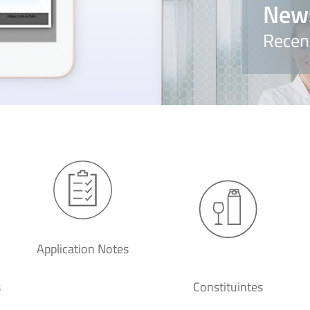
New
Recen
Application Notes
s
Constituintes