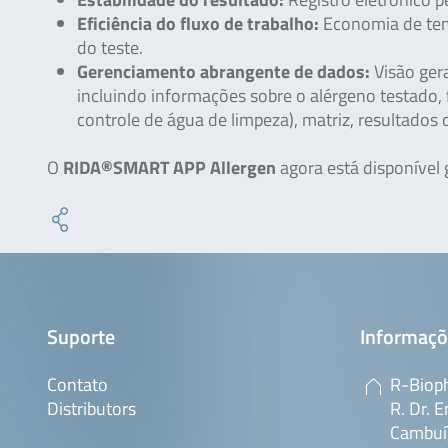
Eficiência do fluxo de trabalho:
Economia de temp
do teste.
Gerenciamento abrangente de dados:
Visão ger
incluindo informações sobre o alérgeno testado, f
controle de água de limpeza), matriz, resultados d
O
RIDA®SMART APP Allergen
agora está disponível 
Suporte
Informaçõ
Contato
R-Bioph
Distributors
R. Dr. E
Cambuí,