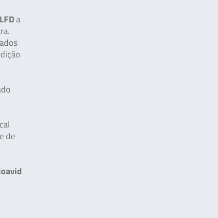
 LFD
a
ra.
tados
edição
ado
cal
e de
ioavid