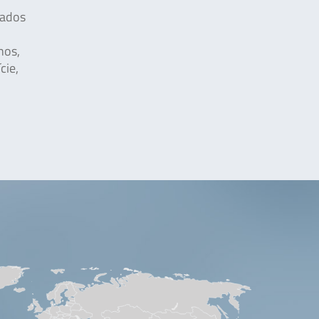
tados
nos,
cie,