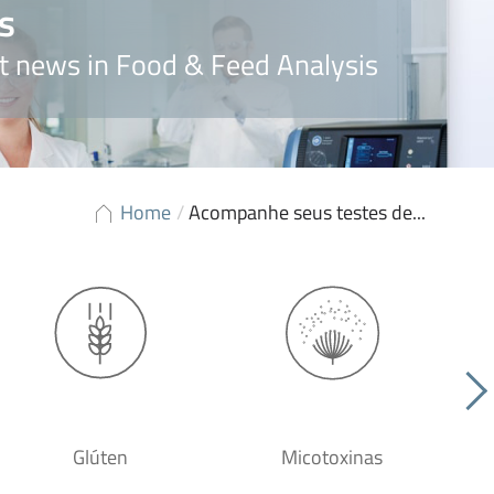
s
t news in Food & Feed Analysis
Home
/
Acompanhe seus testes de...
Glúten
Micotoxinas