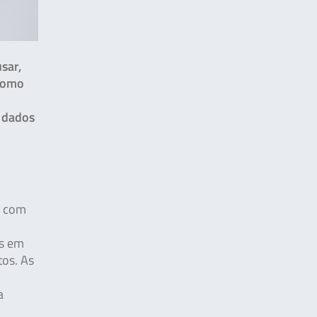
sar,
 como
s dados
s com
os em
tos. As
a