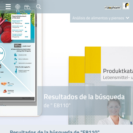
ES
Análisis de alimentos y piensos
Clinical Diagnostics
R-Biopharm AG
Nutrition Care
Resultados de la búsqueda
de " E8110"
Resultados de la búsqueda de "E8110"