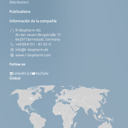
Distributors
Publications
Información de la compañía
R-Biopharm AG
An der neuen Bergstraße 17
64297 Darmstadt, Germany
+49 (0) 6151 - 81 02-0
info@r-biopharm.de
www.r-biopharm.com
Follow us
LinkedIn
X
YouTube
Global