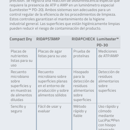
precisión. Se registra una reacción de bioluminiscencia especial que
requiere la presencia de ATP o AMP en un luminómetro especial
(Lumitester™ PD-20). Ambos sistemas son adecuados para un
control regular de la eficiencia de los procedimientos de limpieza.
Estos controles garantizan el mantenimiento de la higiene
industrial general. Las superficies que están higiénicamente limpias
pueden reducir el riesgo de contaminación del producto.
Compact Dry
RIDA®STAMP
RIDA®CHECK
Lumitester™
PD-30
Placas de
Placas de agar
Prueba de
Mediciones
nutrientes
listas para su uso
proteínas
de ATP/AMP
listas para su
uso
Recuento
Recuento
Hisopado
Detección de
microbiano
microbiano sobre
para la
residuos
sobre
superficies planas
detección de
alimentarios
superficies y
en el entorno de
residuos
sobre
en muestras
producción y sobre
alimentarios
superficies
de alimentos
alimentos sólidos
sobre
diluidas
superficies
Sencillo y
Fácil de usar y
Método
Uso rápido y
seguro
evaluar
rápido y
cómodo
fiable
mediante
LuciPac®Pen
con hisopo
integrado