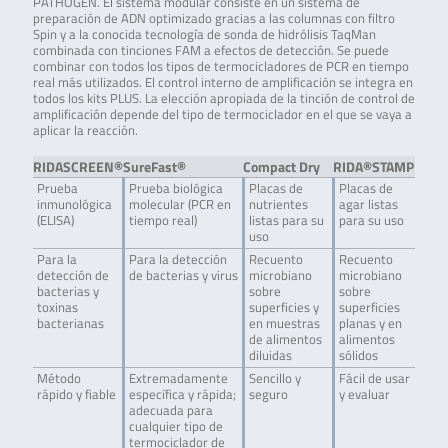
PATHOGEN. El sistema modular consiste en un sistema de
preparación de ADN optimizado gracias a las columnas con filtro
Spin y a la conocida tecnología de sonda de hidrólisis TaqMan
combinada con tinciones FAM a efectos de detección. Se puede
combinar con todos los tipos de termocicladores de PCR en tiempo
real más utilizados. El control interno de amplificación se integra en
todos los kits PLUS. La elección apropiada de la tinción de control de
amplificación depende del tipo de termociclador en el que se vaya a
aplicar la reacción.
RIDASCREEN®
SureFast®
Compact Dry
RIDA®STAMP
Prueba
Prueba biológica
Placas de
Placas de
inmunológica
molecular (PCR en
nutrientes
agar listas
(ELISA)
tiempo real)
listas para su
para su uso
uso
Para la
Para la detección
Recuento
Recuento
detección de
de bacterias y virus
microbiano
microbiano
bacterias y
sobre
sobre
toxinas
superficies y
superficies
bacterianas
en muestras
planas y en
de alimentos
alimentos
diluidas
sólidos
Método
Extremadamente
Sencillo y
Fácil de usar
rápido y fiable
específica y rápida;
seguro
y evaluar
adecuada para
cualquier tipo de
termociclador de