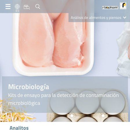
ES
Análisis de alimentos y piensos
Clinical Diagnostics
R-Biopharm AG
Nutrition Care
Microbiología
Kits de ensayo para la detección de contaminación
microbiológica
Analitos