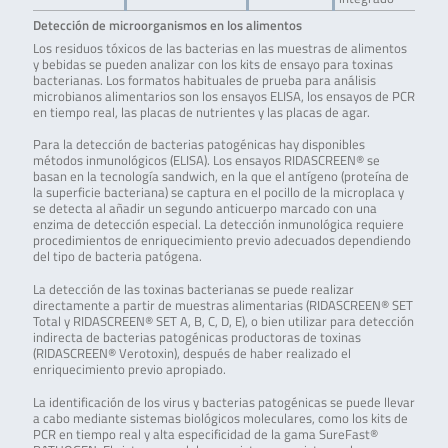
Detección de microorganismos en los alimentos
Los residuos tóxicos de las bacterias en las muestras de alimentos
y bebidas se pueden analizar con los kits de ensayo para toxinas
bacterianas. Los formatos habituales de prueba para análisis
microbianos alimentarios son los ensayos ELISA, los ensayos de PCR
en tiempo real, las placas de nutrientes y las placas de agar.
Para la detección de bacterias patogénicas hay disponibles
métodos inmunológicos (ELISA). Los ensayos RIDASCREEN® se
basan en la tecnología sandwich, en la que el antígeno (proteína de
la superficie bacteriana) se captura en el pocillo de la microplaca y
se detecta al añadir un segundo anticuerpo marcado con una
enzima de detección especial. La detección inmunológica requiere
procedimientos de enriquecimiento previo adecuados dependiendo
del tipo de bacteria patógena.
La detección de las toxinas bacterianas se puede realizar
directamente a partir de muestras alimentarias (RIDASCREEN® SET
Total y RIDASCREEN® SET A, B, C, D, E), o bien utilizar para detección
indirecta de bacterias patogénicas productoras de toxinas
(RIDASCREEN® Verotoxin), después de haber realizado el
enriquecimiento previo apropiado.
La identificación de los virus y bacterias patogénicas se puede llevar
a cabo mediante sistemas biológicos moleculares, como los kits de
PCR en tiempo real y alta especificidad de la gama SureFast®