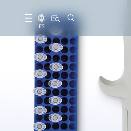
ES
DE
ES
FR
NL
EN
IT
PT-
BR