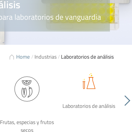
lisis
para laboratorios de vanguardia
Home
/
Industrias
/
Laboratorios de análisis
Laboratorios de análisis
P
Frutas, especias y frutos
secos