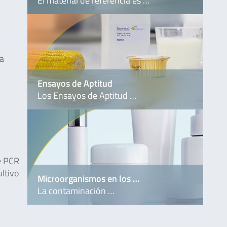
El material de referencia es …
 a
.
Ensayos de Aptitud
Los Ensayos de Aptitud …
e PCR
ltivo
Microorganismos en los …
La contaminación …