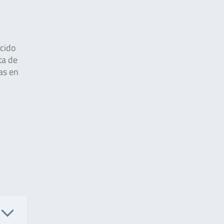
ocido
ta de
as en