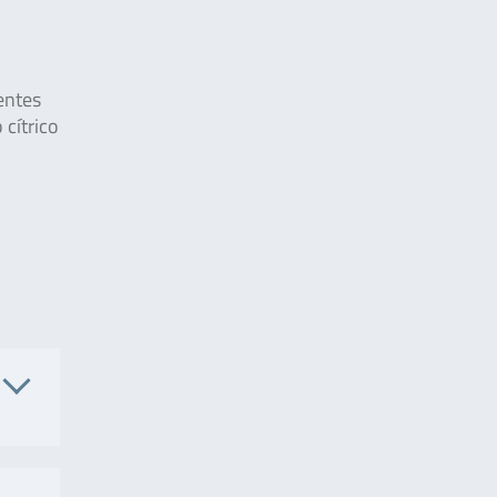
entes
 cítrico
. No.