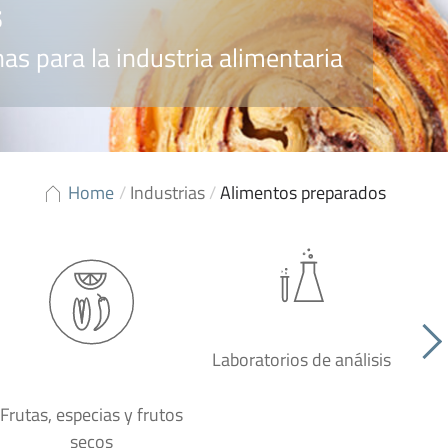
s
as para la industria alimentaria
Home
/
Industrias
/
Alimentos preparados
Laboratorios de análisis
P
Frutas, especias y frutos
secos