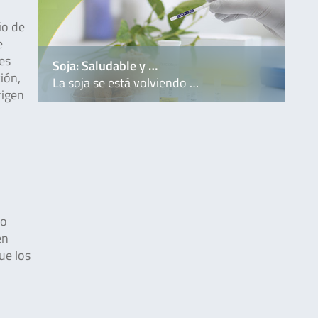
io de
e
es
Soja: Saludable y …
ión,
La soja se está volviendo …
rigen
 o
en
ue los