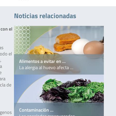
Noticias relacionadas
con el
as
odo el
,
Alimentos a evitar en …
ra
La alergia al huevo afecta …
e
ara
zcla de
Contaminación …
ógenos