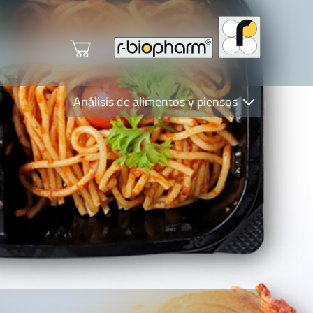
Análisis de alimentos y piensos
Clinical Diagnostics
R-Biopharm AG
Nutrition Care