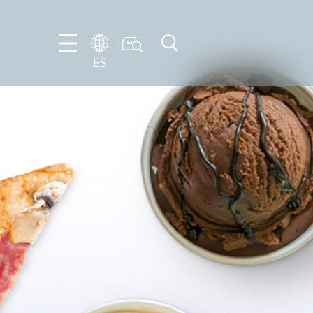
ES
DE
ES
FR
NL
EN
IT
PT-
BR