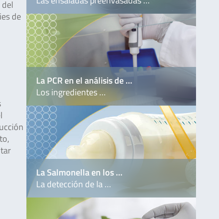
Las ensaladas preenvasadas …
 del
ies de
La PCR en el análisis de …
Los ingredientes …
s
l
ducción
to,
tar
La Salmonella en los …
La detección de la …