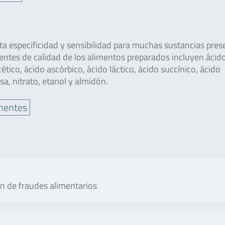
a especificidad y sensibilidad para muchas sustancias pres
entes de calidad de los alimentos preparados incluyen ácido
tico, ácido ascórbico, ácido láctico, ácido succínico, ácido
sa, nitrato, etanol y almidón.
nentes
n de fraudes alimentarios
No. of tests/amount
Art