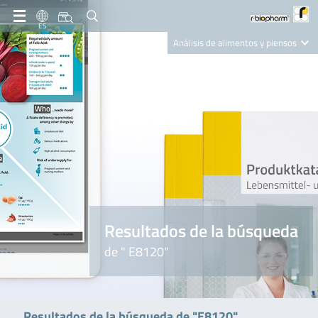
ES
Análisis de alimentos y piensos
Clinical Diagnostics
R-Biopharm AG
Nutrition Care
Resultados de la búsqueda
de " E8120"
Resultados de la búsqueda de "E8120"