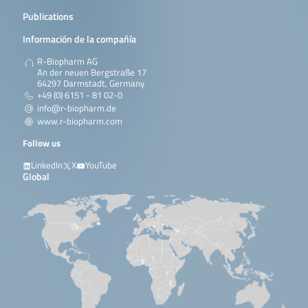
Publications
Información de la compañía
R-Biopharm AG
An der neuen Bergstraße 17
64297 Darmstadt, Germany
+49 (0) 6151 - 81 02-0
info@r-biopharm.de
www.r-biopharm.com
Follow us
LinkedIn
X
YouTube
Global