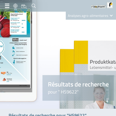
FR
Analyses agro-alimentaires
Diagnostics
R-Biopharm AG
Nutrition Care
Résultats de recherche
pour " HS9622"
Résultats de recherche pour "HS9622"