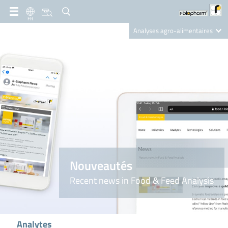
FR
Analyses agro-alimentaires
Diagnostics
R-Biopharm AG
Nutrition Care
Nouveautés
Recent news in Food & Feed Analysis
Analytes