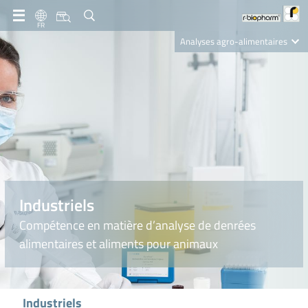
FR
Analyses agro-alimentaires
Diagnostics
R-Biopharm AG
Nutrition Care
Industriels
Compétence en matière d’analyse de denrées
alimentaires et aliments pour animaux
Industriels