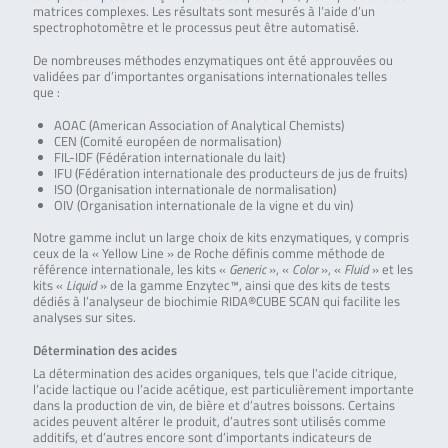
matrices complexes. Les résultats sont mesurés à l’aide d’un
spectrophotomètre et le processus peut être automatisé.
De nombreuses méthodes enzymatiques ont été approuvées ou
validées par d’importantes organisations internationales telles
que :
AOAC (American Association of Analytical Chemists)
CEN (Comité européen de normalisation)
FIL-IDF (Fédération internationale du lait)
IFU (Fédération internationale des producteurs de jus de fruits)
ISO (Organisation internationale de normalisation)
OIV (Organisation internationale de la vigne et du vin)
Notre gamme inclut un large choix de kits enzymatiques, y compris
ceux de la « Yellow Line » de Roche définis comme méthode de
référence internationale, les kits «
Generic
», «
Color
», «
Fluid
» et les
kits «
Liquid
» de la gamme Enzytec™, ainsi que des kits de tests
dédiés à l’analyseur de biochimie RIDA®CUBE SCAN qui facilite les
analyses sur sites.
Détermination des acides
La détermination des acides organiques, tels que l’acide citrique,
l’acide lactique ou l’acide acétique, est particulièrement importante
dans la production de vin, de bière et d’autres boissons. Certains
acides peuvent altérer le produit, d’autres sont utilisés comme
additifs, et d’autres encore sont d’importants indicateurs de