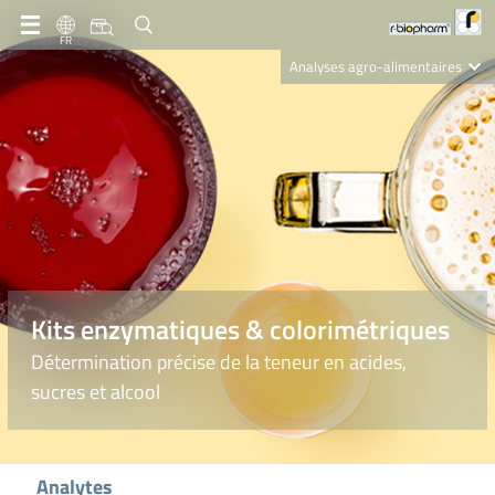
FR
Analyses agro-alimentaires
Diagnostics
R-Biopharm AG
Nutrition Care
Kits enzymatiques & colorimétriques
Détermination précise de la teneur en acides,
sucres et alcool
Analytes