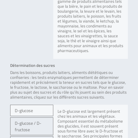
gamme de produits alimentaires tels
que la bière, le pain et les produits de
boulangerie, la levure et le levain, les
produits laitiers, le poisson, les fruits
et légumes, la viande, le ketchup, la
mayonnaise, les condiments au
vinaigre, le sel et les épices, les
sauces et les vinaigrettes, la sauce
soja, le thé et le vinaigre ainsi que
aliments pour animaux et les produits
pharmaceutiques.
Détermination des sucres
Dans les boissons, produits laitiers, aliments diététiques ou
confiseries : les tests enzymatiques permettent de déterminer
rapidement et précisément la teneur en sucres tels que le glucose,
le fructose, le lactose, le saccharose ou le maltose. Pour en savoir
plus au sujet des sucres et du rôle qu’ils jouent au sein des produits
alimentaires, cliquez sur les différents sucres suivants.
D-glucose
Le D-glucose est largement présent
chez les animaux et les végétaux.
Composant essentiel du métabolisme
D-glucose / D-
des glucides, il est souvent présent
fructose
sous forme libre avec le D-fructose et
le saccharose. Ses principales formes