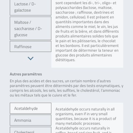
sont cependant les di-, tri-, oligo- et
Lactose / D-
polysaccharides (lactose, maltose,
galactose
saccharose ; raffinose, dextrines et
amidon, cellulose). Il est présent en
Maltose /
quantités importantes dans des
aliments comme le miel, le vin, les jus
saccharose / D-
de fruits et la bière, et dans différents
glucose
produits alimentaires solides tels que
le pain et les pâtisseries, le chocolat
et les bonbons. Il est particulièrement
Raffinose
important de déterminer la teneur en
glucose des produits alimentaires
diététiques.
Autres paramètres
En plus des acides et des sucres, un certain nombre d’autres
paramètres peuvent être déterminés par des tests enzymatiques, y
compris les alcools, les sels, les sulfites, le cholestérol, l’ammoniac
ou les métaux tels que le cuivre et le fer.
Acetaldehyde
Acetaldehyde occurs naturally in all
organisms, even if in very small
quantities, because it is a product of
Ammonia
many metabolic processes.
Acetaldehyde occurs naturally in
Cholesterol
coffee, bread and ripe fruit, and is