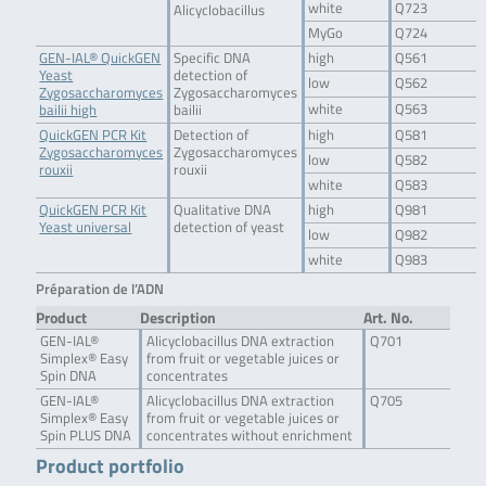
white
Q723
Alicyclobacillus
MyGo
Q724
GEN-IAL® QuickGEN
Specific DNA
high
Q561
Yeast
detection of
low
Q562
Zygosaccharomyces
Zygosaccharomyces
white
Q563
bailii high
bailii
QuickGEN PCR Kit
Detection of
high
Q581
Zygosaccharomyces
Zygosaccharomyces
low
Q582
rouxii
rouxii
white
Q583
QuickGEN PCR Kit
Qualitative DNA
high
Q981
Yeast universal
detection of yeast
low
Q982
white
Q983
Préparation de l’ADN
Product
Description
Art. No.
GEN-IAL®
Alicyclobacillus DNA extraction
Q701
Simplex® Easy
from fruit or vegetable juices or
Spin DNA
concentrates
GEN-IAL®
Alicyclobacillus DNA extraction
Q705
Simplex® Easy
from fruit or vegetable juices or
Spin PLUS DNA
concentrates without enrichment
Product portfolio