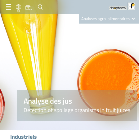
FR
Analyses agro-alimentaires
Diagnostics
R-Biopharm AG
Nutrition Care
Analyse des jus
Detection of spoilage organisms in fruit juices
Industriels