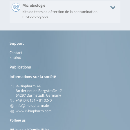
Microbiologie
Kits de tests de détection de la contamination
microbiologique
Produit
Description
No. of tests/amount
Art. 
Simplex® Easy Spin
Alicyclobacillus spp.
50 preparations
Q7
Support
Plus
DNA-extraction
from e.g. juices,
Contact
concentrates and
Filiales
tomato products
without
Publications
preenrichment.
Informations sur la société
En savoir plus
R-Biopharm AG
An der neuen Bergstraße 17
QuickGEN PCR Kit
Detection of
48 reactions
Q58
64297 Darmstadt, Germany
Zygosaccharomyces
Zygosaccharomyces
Q5
+49 (0) 6151 - 81 02-0
rouxii
rouxii in wine and
grape must by real-
info@r-biopharm.de
time PCR.
www.r-biopharm.com
En savoir plus
Follow us
LinkedIn
X
YouTube