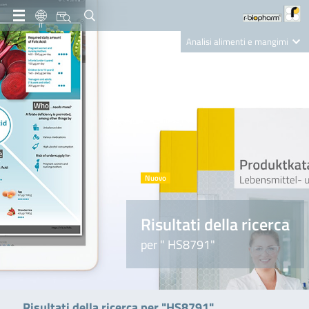
IT
Analisi alimenti e mangimi
Diagnostica Clinica
R-Biopharm AG
Nutrition Care
Risultati della ricerca
per " HS8791"
Risultati della ricerca per "HS8791"