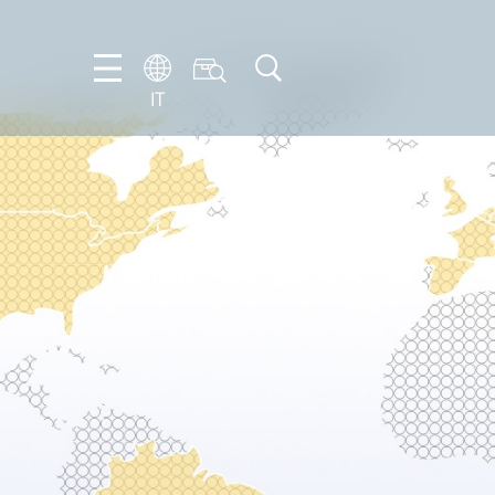
IT
FR
EN
IT
NL
PT-
BR
ES
DE