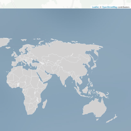
Leaflet
, ©
OpenStreetMap
contributors