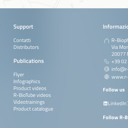
Support
Informazio
Contatti
R-Bioph
Distributors
Via Mor
20077 M
Publications
+39 02
info@r-
Flyer
www.r-
Infographics
Product videos
Follow us
R-BioTube videos
Videotrainings
LinkedIn
Product catalogue
Follow R-B