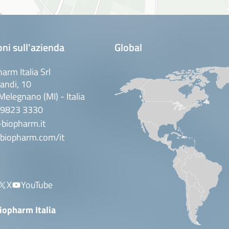
ni sull’azienda
Global
arm Italia Srl
andi, 10
elegnano (MI) - Italia
 9823 3330
biopharm.it
biopharm.com/it
X
YouTube
iopharm Italia