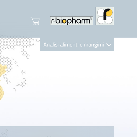
Analisi alimenti e mangimi
Diagnostica Clinica
R-Biopharm AG
Nutrition Care