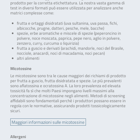
prodotto per la corretta etichettatura. La nostra vasta gamma di
test in diversi formati può essere utilizzata per analizzare anche
matrici complesse come:
frutta e ortaggi disidratati (uva sultanina, uva passa, fichi,
albicocche, prugne, datteri, pesche, mele, bacche)
spezie, erbe aromatiche e miscele di spezie (peperoncino in
polvere, noce moscata, paprica, pepe nero, aglio in polvere,
zenzero, curry, curcuma o liquirizia)
frutta a guscio e derivati (arachidi, mandorle, noci del Brasile,
nocciole, anacardi, noci di macadamia, noci pecan)
altri alimenti
Micotossine
Le micotossine sono tra le cause maggiori dei richiami di prodotto
per frutta a guscio, frutta disidratata e spezie. Le più prevalenti
sono aflatossina e ocratossina A. La loro prevalenza ed elevata
tossicità fa sì che molti Paesi impongano livelli massimi alla
concentrazione di micotossine negli alimenti. Metodi di screening
affidabili sono fondamentali perché i produttori possano essere in
regola con le normative, assicurando prodotti tossicologicamente
sicuri.
Maggiori informazioni sulle micotossine
Allergeni