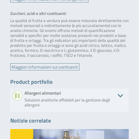
Zuccheri, acidi e altri costituenti
La qualità di frutta e verdura può essere misurata direttamente con
metodi sensoriali o indirettamente (e più accuratamente) con le
analisi chimiche. Gli enzimi offrono metodi di quantificazione
sensibili e specifici per molte sostanze presenti nei prodotti a base
di frutta e ortaggi. Tra gli indicatori più importanti della qualità del
prodotto per frutta e ortaggi vi sono gli acidi citrico, lattico, malico,
acetico, formico, D-isocitrico e L-glutammico, il D-glucosio, il D-
fruttosio, il saccarosio, i solfiti, l’SO2 e l’etanolo.
Maggiori informazioni sui costituenti
Product portfolio
Allergeni alimentari
Soluzioni analitiche affidabili per la gestione degli
allergeni
Notizie correlate
Product
Descrizione
No. of
RIDASCREEN®EASY Hazelnut
RIDASCREEN®EASY Hazelnut
Micro
(Art. No. RAE6401) is a
with 