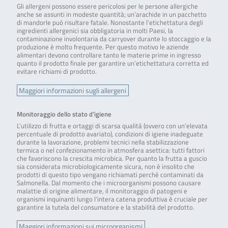
Gli allergeni possono essere pericolosi per le persone allergiche
anche se assunti in modeste quantità; un’arachide in un pacchetto
di mandorle può risultare fatale. Nonostante l’etichettatura degli
ingredienti allergenici sia obbligatoria in molti Paesi, la
contaminazione involontaria da carryover durante lo stoccaggio e la
produzione è molto frequente. Per questo motivo le aziende
alimentari devono controllare tanto le materie prime in ingresso
quanto il prodotto finale per garantire un’etichettatura corretta ed
evitare richiami di prodotto.
Maggiori informazioni sugli allergeni
Monitoraggio dello stato d’igiene
L’utilizzo di frutta e ortaggi di scarsa qualità (ovvero con un’elevata
percentuale di prodotto avariato), condizioni di igiene inadeguate
durante la lavorazione, problemi tecnici nella stabilizzazione
termica o nel confezionamento in atmosfera asettica: tutti fattori
che favoriscono la crescita microbica. Per quanto la frutta a guscio
sia considerata microbiologicamente sicura, non è insolito che
prodotti di questo tipo vengano richiamati perché contaminati da
Salmonella. Dal momento che i microorganismi possono causare
malattie di origine alimentare, il monitoraggio di patogeni e
organismi inquinanti lungo l’intera catena produttiva è cruciale per
garantire la tutela del consumatore e la stabilità del prodotto.
Maggiori informazioni sui microorganismi