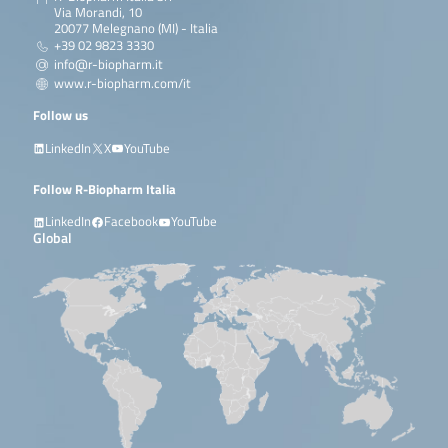
real-time PCR for the direct,
Via Morandi, 10
qualitative detection and
20077 Melegnano (MI) - Italia
differentiation of almond
+39 02 9823 3330
(Prunus dulcis), cashew
info@r-biopharm.it
(Anacardium occidentale),
pistachio (Pistacia vera),
www.r-biopharm.com/it
peanut (Arachis hypogaea),
Follow us
hazelnut …
LinkedIn
X
YouTube
Continua a leggere
Follow R-Biopharm Italia
LinkedIn
Facebook
YouTube
Global