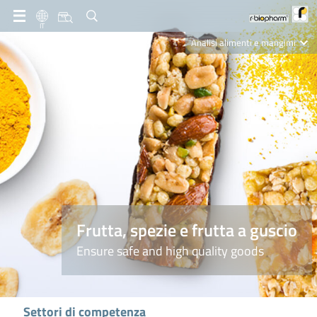
IT
Analisi alimenti e mangimi
Diagnostica Clinica
R-Biopharm AG
Nutrition Care
Frutta, spezie e frutta a guscio
Ensure safe and high quality goods
Settori di competenza