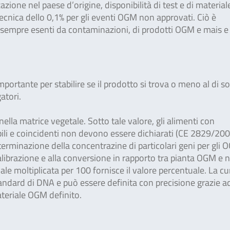
ione nel paese d’origine, disponibilità di test e di material
 tecnica dello 0,1% per gli eventi OGM non approvati. Ciò è
n sempre esenti da contaminazioni, di prodotti OGM e mais e
mportante per stabilire se il prodotto si trova o meno al di s
gatori.
ella matrice vegetale. Sotto tale valore, gli alimenti con
li e coincidenti non devono essere dichiarati (CE 2829/20
rminazione della concentrazine di particolari geni per gli 
 calibrazione e alla conversione in rapporto tra pianta OGM e
e moltiplicata per 100 fornisce il valore percentuale. La cu
standard di DNA e può essere definita con precisione grazie a
ateriale OGM definito.