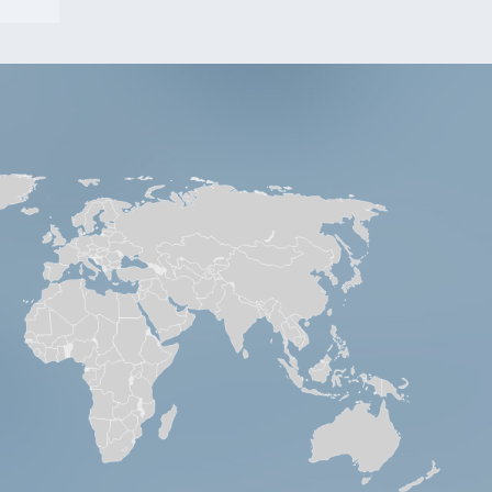
. No.
2036
2165