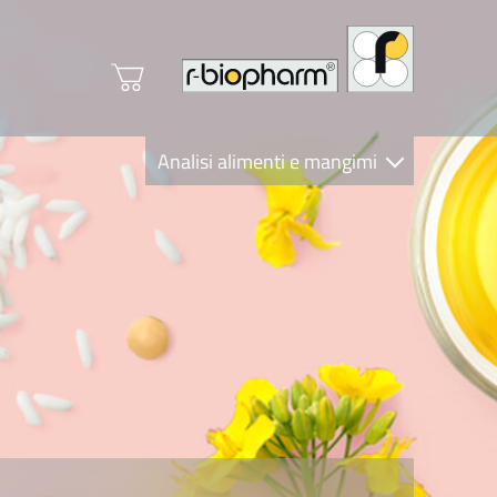
Analisi alimenti e mangimi
Diagnostica Clinica
R-Biopharm AG
Nutrition Care