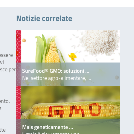
Notizie correlate
essere
vi
isce per
SureFood® GMO: soluzioni …
Nel settore agro-alimentare, …
ento,
a
Mais geneticamente …
tte