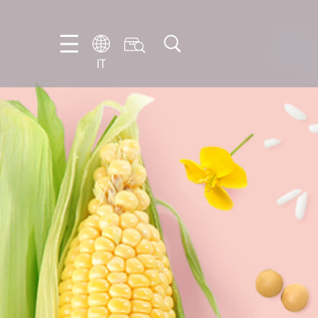
IT
FR
EN
IT
NL
PT-
BR
ES
DE