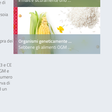
Il mais è sicuramente uno …
e di
 soia
opra dei
Organismi geneticamente …
Sebbene gli alimenti OGM …
03 e CE
OGM e
 numero
rva di
d un