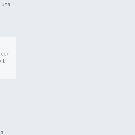
e una
i con
kit
la