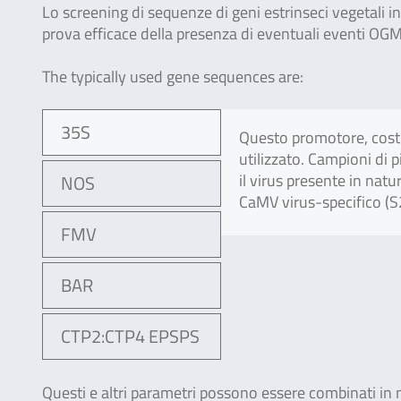
Lo screening di sequenze di geni estrinseci vegetali i
prova efficace della presenza di eventuali eventi OGM
The typically used gene sequences are:
35S
Questo promotore, costit
utilizzato. Campioni di 
il virus presente in natur
NOS
CaMV virus-specifico (S
FMV
BAR
CTP2:CTP4 EPSPS
Questi e altri parametri possono essere combinati in m