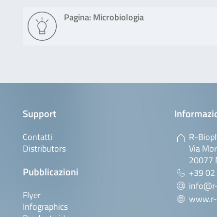
Pagina: Microbiologia
Support
Informazio
Contatti
R-Bioph
Distributors
Via Mor
20077 M
Pubblicazioni
+39 02
info@r-
Flyer
www.r-
Infographics