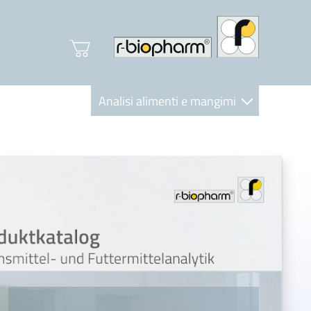
Analisi alimenti e mangimi
Diagnostica Clinica
R-Biopharm AG
Nutrition Care