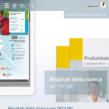
IT
Analisi alimenti e mangimi
Diagnostica Clinica
R-Biopharm AG
Nutrition Care
Risultati della ricerca
per " P112B"
Risultati della ricerca per "P112B"