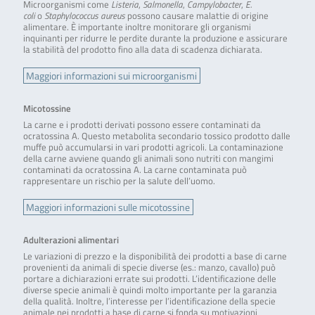
Microorganismi come
Listeria
,
Salmonella
,
Campylobacter
,
E.
coli
o
Staphylococcus aureus
possono causare malattie di origine
alimentare. È importante inoltre monitorare gli organismi
inquinanti per ridurre le perdite durante la produzione e assicurare
la stabilità del prodotto fino alla data di scadenza dichiarata.
Maggiori informazioni sui microorganismi
Micotossine
La carne e i prodotti derivati possono essere contaminati da
ocratossina A. Questo metabolita secondario tossico prodotto dalle
muffe può accumularsi in vari prodotti agricoli. La contaminazione
della carne avviene quando gli animali sono nutriti con mangimi
contaminati da ocratossina A. La carne contaminata può
rappresentare un rischio per la salute dell’uomo.
Maggiori informazioni sulle micotossine
Adulterazioni alimentari
Le variazioni di prezzo e la disponibilità dei prodotti a base di carne
provenienti da animali di specie diverse (es.: manzo, cavallo) può
portare a dichiarazioni errate sui prodotti. L’identificazione delle
diverse specie animali è quindi molto importante per la garanzia
della qualità. Inoltre, l’interesse per l’identificazione della specie
animale nei prodotti a base di carne si fonda su motivazioni