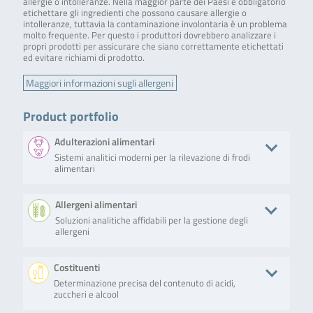
allergie o intolleranze. Nella maggior parte dei Paesi è obbligatorio
etichettare gli ingredienti che possono causare allergie o
intolleranze, tuttavia la contaminazione involontaria è un problema
molto frequente. Per questo i produttori dovrebbero analizzare i
propri prodotti per assicurare che siano correttamente etichettati
ed evitare richiami di prodotto.
Maggiori informazioni sugli allergeni
Product portfolio
Adulterazioni alimentari
Sistemi analitici moderni per la rilevazione di frodi
alimentari
Product
Descrizione
No. of tests/amount
Art. No.
Allergeni alimentari
Soluzioni analitiche affidabili per la gestione degli
SureFood® ANIMAL ID
The
100 reactions
S6134
allergeni
4plex LIVESTOCK Panel
SureFood®
ANIMAL ID
4plex
Product
Descrizione
No. of tests/amount
Art. No
Costituenti
LIVESTOCK
Panel is a
Determinazione precisa del contenuto di acidi,
RIDASCREEN®FAST
RIDASCREEN®FAST
Microtiter plate
R645
multiplex
zuccheri e alcool
Lysozym
Lysozym is a
with 48 wells (6
real-time PCR
sandwich enzyme
strips with 8